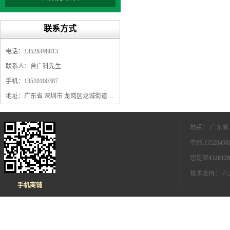
联系方式
电话：13528498813
联系人：曾广科先生
手机：13510100387
地址：广东省 深圳市 龙岗区龙城街道龙翔大道9009号珠江广场A1栋5F
地点： 广东省
电话 1352849
您是第
4320128
技术支持：
八
手机商铺