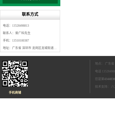
联系方式
电话：13528498813
联系人：曾广科先生
手机：13510100387
地址：广东省 深圳市 龙岗区龙城街道龙翔大道9009号珠江广场A1栋5F
地点： 广东省
电话 1352849
您是第
4344830
技术支持：
八
手机商铺