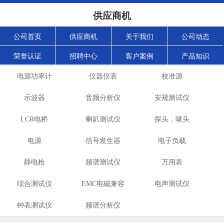
供应商机
公司首页
供应商机
关于我们
公司动态
荣誉认证
招聘中心
客户案例
产品知识
电源功率计
仪器仪表
校准源
示波器
音频分析仪
安规测试仪
LCR电桥
喇叭测试仪
探头，唛头
电源
信号发生器
电子负载
静电枪
频谱测试仪
万用表
综合测试仪
EMC电磁兼容
电声测试仪
钟表测试仪
频谱分析仪