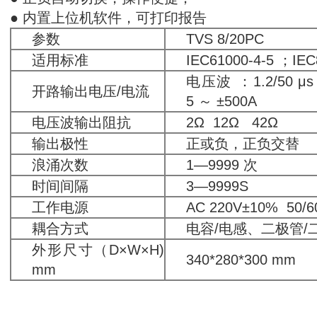
● 内置上位机软件，可打印报告
参数
TVS 8/20PC
适用标准
IEC61000-4-5 ；IEC
电压波 ：1.2/50 μs
开路输出电压/电流
5 ～ ±500A
电压波输出阻抗
2Ω 12Ω 42Ω
输出极性
正或负，正负交替
浪涌次数
1—9999 次
时间间隔
3—9999S
工作电源
AC 220V±10% 50/6
耦合方式
电容/电感、二极管/
外形尺寸（D×W×H)
340*280*300 mm
mm