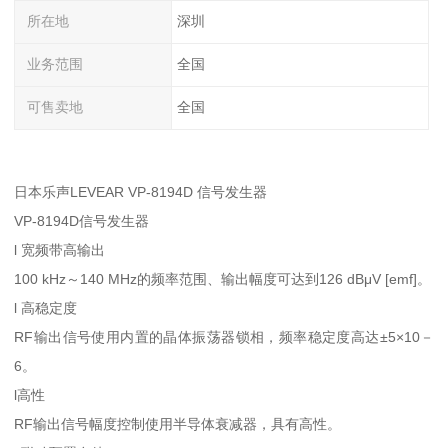
所在地
深圳
业务范围
全国
可售卖地
全国
日本乐声LEVEAR VP-8194D 信号发生器
VP-8194D信号发生器
l 宽频带高输出
100 kHz～140 MHz的频率范围、输出幅度可达到126 dBμV [emf]。
l 高稳定度
RF输出信号使用内置的晶体振荡器锁相，频率稳定度高达±5×10－
6。
l高性
RF输出信号幅度控制使用半导体衰减器，具有高性。