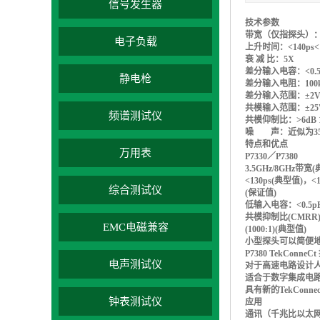
信号发生器
技术参数
带宽（仅指探头）：3
电子负载
上升时间：<140ps<
衰 减 比：5X
差分输入电容：<0.
静电枪
差分输入电阻：100
差分输入范围：±2V
共模输入范围：±25V
频谱测试仪
共模仰制比：>6dB
噪 声：近似为35n
特点和优点
万用表
P7330／P7380
3.5GHz/8GHz带宽(
<130ps(典型值)，<
综合测试仪
(保证值)
低输入电容：<0.5p
共模抑制比(CMRR)
EMC电磁兼容
(1000:1)(典型值)
小型探头可以简便地
P7380 TekConneC
电声测试仪
对于高速电路设计
适合于数字集成电路
具有新的TekCon
钟表测试仪
应用
通讯（千兆比以太