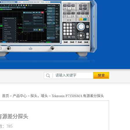
：
首页
>
产品中心
>
探头，唛头
> Tektronix P7350SMA 有源差分探头
MA 有源差分探头
数：785