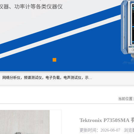
深圳市新胜科电子仪器科技有限公司主要经营：音频分析仪，网络分析仪，频谱测试仪，电子负载，电声测试仪，示波器，EMC电磁兼容测，调制分析仪，LCR测量仪，数字电桥，三相标准源，音频扫频仪，时钟检测仪，信号发生器，电子表，万用表，功率计，喇叭测试仪，综合测试仪等；深圳市新胜科电子仪器科技有限公司希望能与您成为合作伙伴
当前位置
Tektronix P7350S
更新时间：2026-08-07 浏览