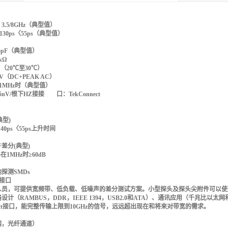
.5/8GHz（典型值）
130ps〈55ps（典型值）
5pF（典型值）
kΩ
（20℃至30℃）
（DC+PEAK AC）
 1MHz时（典型值）
V/根下HZ接接 口：TekConnect
典型)
140ps〈55ps上升时间
F差分(典型)
在1MHz时≥60dB
探测SMDs
t 接口
人员，可提供宽频带、低负载、低噪声的差分测试方案。小型探头及探头尖附件可以使
设计（RAMBUS，DDR，IEEE 1394，USB2.0和ATA）、通讯应用（千兆
nect接口，能完整传输上限到10GHz的信号，远远超出现在和将来对带宽的需求。
网，光纤通道）