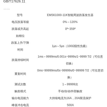
GB/T17626.11
……
型号
EMS61000-11K智能周波跌落发生器
电压跌落等级
0%～120%
跌落或升高起
0º~359º
始相位
跌落上升/下降
1μs～5μs（100Ω阻性负载）
时间
1ms～9999ms/0.001s~9999s/1~9999 T/2（可任意
跌落持续时间
切换）
0ms~99999ms/0s~99999s/0~99999 T/2（可任意切
重复时间
换）
测试次数
1～99999次
触发模式
手动/自动/外部触发
输出电流能力
大持续电流为16A，20A限流保护
峰值冲击电流
500A