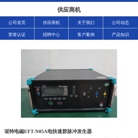
供应商机
公司首页
供应商机
关于我们
公司动态
荣誉认证
招聘中心
客户案例
产品知识
讴特电磁EFT-N05A电快速群脉冲发生器