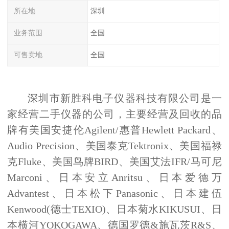
所在地
深圳
业务范围
全国
可售卖地
全国
深圳市新胜科电子仪器科技有限公司是一
家经营二手仪器的公司，主要经营及回收的品
牌有美国安捷伦
Agilent/
惠普
Hewlett Packard
、
Audio Precision
、美国泰克
Tektronix
、美国福禄
克
Fluke
、美国鸟牌
BIRD
、美国艾法
IFR/
马可尼
Marconi
、日本安立
Anritsu
、日本爱德万
Advantest
、日本松下
Panasonic
、日本建伍
Kenwood(
德士
TEXIO)
、日本菊水
KIKUSUI
、日
本横河
YOKOGAWA
、德国罗德
&
施瓦茨
R&S
、