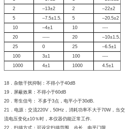
2
–13±2
2
–22±2
5
–7.5±1.5.
5
–20.5±2
10
–4±1
10
----
20
-----
20
–10±1.5.
25
0
25
–6.5±1
100
3±1
100
----
1000
4±1
1000
4.5±1
18．杂散干扰抑制：不得小于40dB
19．屏蔽效果：不得小于60dB
20．寄生信号： 不多于3点，电平小于30dB.
21．电源：交流220V，50Hz，消耗功率不大于70W，当交
流电压变化±10％时，本仪器仍能正常工作.
22．扫描方式：可设定扫描范围、步长、电平门限