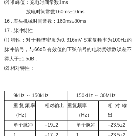
⑵ 准峰值：充电时间常数1ms
放电时间常数160ms±10ms
16 . 表头机械时间常数：160ms±80ms
17 . 脉冲特性
⑴ 特性：对于频谱密度为0. 316mV·S重复频率为100Hz的
脉冲信号，与66dB 有效值的正弦信号的电动势读数误差不
得大于±1.5dB 。
⑵ 相对特性：
9kHz ～ 150kHz
150kHz ～ 30MHz
重复频率
相对输出
重复频率
相对输
（Hz）
（Hz）
出
单个脉冲
–19±2
单个脉冲
–23.5±2
1
–17±2
1
–23.5±2