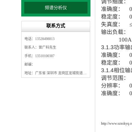
调节细度：
频谱分析仪
准确度：
稳定度：
失真度：
联系方式
输出负载：
100
电话：13528498813
3.1.3功率
联系人：曾广科先生
准确度：
手机：13510100387
稳定度：
邮编：
3.1.4相位
地址：广东省 深圳市 龙岗区龙城街道龙翔大道9009号珠江广场A1栋5F
调节范围：
分辨率：
准确度：
http://www.szxskyq.