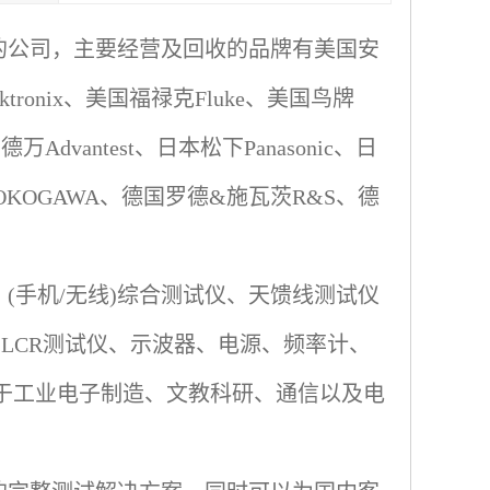
的公司，主要经营及回收的品牌有美国安
ktronix
、美国福禄克
Fluke
、美国鸟牌
爱德万
Advantest
、日本松下
Panasonic
、日
OKOGAWA
、德国罗德
&
施瓦茨
R&S
、德
、
(
手机
/
无线
)
综合测试仪、天馈线测试仪
、
LCR
测试仪、示波器、电源、频率计、
于工业电子制造、文教科研、通信以及电