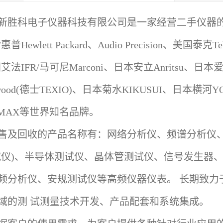
新胜科电子仪器科技有限公司是一家经营二手仪器
/
惠普
Hewlett Packard
、
Audio Precision
、美国泰克
Te
国艾法
IFR/
马可尼
Marconi
、日本安立
Anritsu
、日本
ood(
德士
TEXIO)
、日本菊水
KIKUSUI
、日本横河
Y
MAX
等世界知名品牌。
售及回收的产品名称有：网络分析仪、频谱分析仪
试仪
)
、半导体测试仪、晶体管测试仪、信号发生器
频分析仪、安规测试仪等高频仪器仪表。 长期致力
域的测 试测量技术开发、产品配套和系统集成。