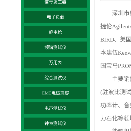
信号发生器
深圳市
电子负载
捷伦
Agilent
静电枪
BIRD
、美
频谱测试仪
本建伍
Kenw
万用表
国宝马
PRO
综合测试仪
主要销
(
驻波比测
EMC电磁兼容
功率计、音
电声测试仪
力石化等领
钟表测试仪