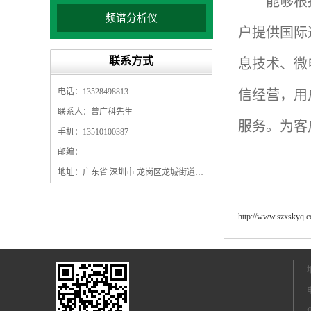
能够根
频谱分析仪
户提供国际
联系方式
息技术、微
电话：13528498813
信经营，用
联系人：曾广科先生
服务。为客
手机：13510100387
邮编：
地址：广东省 深圳市 龙岗区龙城街道龙翔大道9009号珠江广场A1栋5F
http://www.szxskyq.