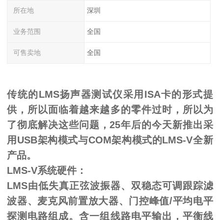
所在地
深圳
业务范围
全国
可售卖地
全国
传统的
L
MS
扬声器测试仪采用
I
SA
卡的形式提
供，所以面临着越来越多的零件过时，所以为
了彻底解决这些问题，
25年后的今天新推出采
用U
SB
架构模式与
C
OM
架构模式的
L
MS-V
全新
产品。
L
MS-V
系统硬件：
LMS由低失真正弦波振器、双稳态可调跟踪滤
波器、麦克风前置放大器、门控峰值/平均电平
探测电路组成。含一组线路电平输出，平衡线