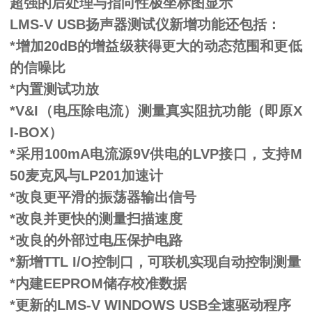
超强的后处理与指向性极坐标图显示
L
MS-V USB
扬声器测试仪新增功能还包括：
*增加20d
B
的增益级获得更大的动态范围和更低
的信噪比
*内置测试功放
*
V
&
I
（电压除电流）测量真实阻抗功能（即原
X
I-BOX）
*采用100m
A
电流源
9
V
供电的
L
VP
接口，支持
M
50
麦克风与
L
P201
加速计
*改良更平滑的振荡器输出信号
*改良并更快的测量扫描速度
*改良的外部过电压保护电路
*新增T
TL I
/
O
控制口，可联机实现自动控制测量
*内建E
EPROM
储存校准数据
*更新的L
MS
-
V WINDOWS USB
全速驱动程序