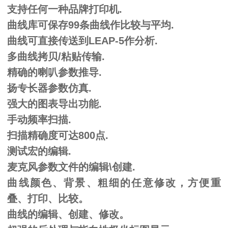
支持任何一种品牌打印机
.
曲线库可保存
99条曲线作比较与平均.
曲线可直接传送到
LEAP-5作分析.
多曲线拷贝
/粘贴传输.
精确的喇叭参数推导
.
扬专长器参数仿真
.
强大的图表导出功能
.
手动频率扫描
.
扫描精确度可达
800点.
测试宏的编辑
.
麦克风参数文件的编辑
\创建.
曲线颜色、背景、粗细的任意修改，方便重
叠、打印、比较。
曲线的编辑、创建、修改。