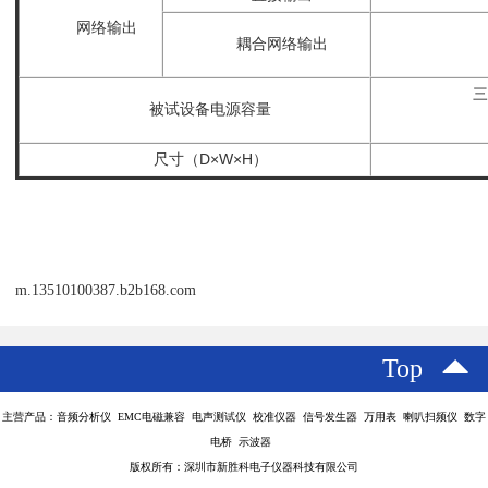
网络输出
耦合网络输出
三
被试设备电源容量
尺寸（D×W×H）
m.13510100387.b2b168.com
Top
主营产品：音频分析仪 EMC电磁兼容 电声测试仪 校准仪器 信号发生器 万用表 喇叭扫频仪 数字
电桥 示波器
版权所有：深圳市新胜科电子仪器科技有限公司