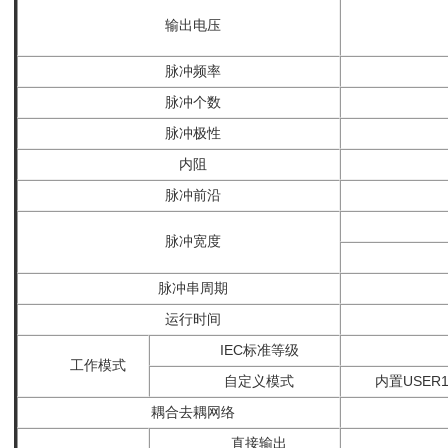
输出电压
脉冲频率
脉冲个数
脉冲极性
内阻
脉冲前沿
脉冲宽度
脉冲串周期
运行时间
IEC标准等级
工作模式
自定义模式
内置USER
耦合去耦网络
直接输出