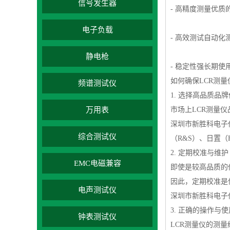
信号发生器
- 高精度测量优
电子负载
- 高效测试自动
静电枪
- 稳定性强长期
如何确保LCR测
频谱测试仪
1. 选择高品质品
万用表
市场上LCR测量
深圳市新胜科电子仪
综合测试仪
（R&S）、日置（
2. 定期校准与维护
EMC电磁兼容
即使是较高品质的
因此，定期校准是
电声测试仪
深圳市新胜科电子
3. 正确的操作与
钟表测试仪
LCR测量仪的测