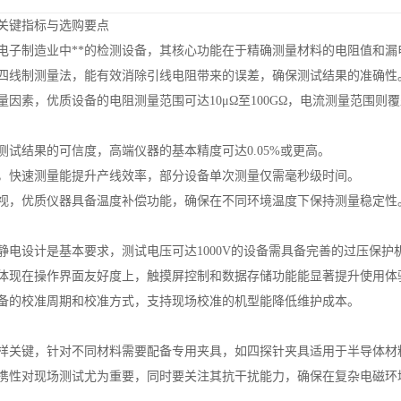
关键指标与选购要点
电子制造业中**的检测设备，其核心功能在于精确测量材料的电阻值和漏
四线制测量法，能有效消除引线电阻带来的误差，确保测试结果的准确性
因素，优质设备的电阻测量范围可达10μΩ至100GΩ，电流测量范围则覆
测试结果的可信度，高端仪器的基本精度可达0.05%或更高。
，快速测量能提升产线效率，部分设备单次测量仅需毫秒级时间。
视，优质仪器具备温度补偿功能，确保在不同环境温度下保持测量稳定性
静电设计是基本要求，测试电压可达1000V的设备需具备完善的过压保护
体现在操作界面友好度上，触摸屏控制和数据存储功能能显著提升使用体
备的校准周期和校准方式，支持现场校准的机型能降低维护成本。
样关键，针对不同材料需要配备专用夹具，如四探针夹具适用于半导体材
携性对现场测试尤为重要，同时要关注其抗干扰能力，确保在复杂电磁环