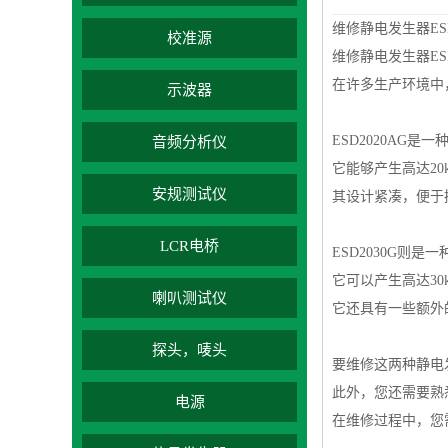
维修静电发生器ESD2
校准源
维修静电发生器ES
在许多生产环境中
示波器
ESD2020AG
音频分析仪
它能够产生高达2
安规测试仪
其设计紧凑，便于
LCR电桥
ESD2030G则
它可以产生高达3
喇叭测试仪
它还具有一些额外
探头，唛头
要维修这两种静电
此外，您还需要熟
电源
在维修过程中，您